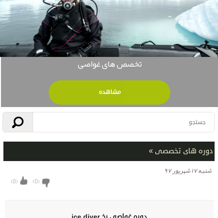
تخصص های غواصی
مشاهده
دوره های تخصصی
»
شنبه ۱۷ شهریور ۹۷
)
0
(
)
0
(
دوره غواصی یخ ice diver