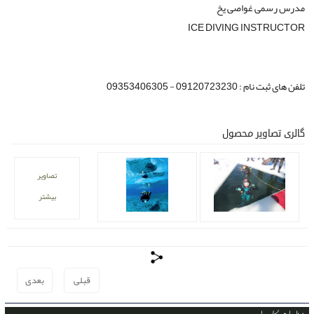
مدرس رسمی غواصی یخ
ICE DIVING INSTRUCTOR
تلفن های ثبت نام : 09120723230 - 09353406305
گالری تصاویر محصول
تصاویر
بیشتر
قبلی
بعدی