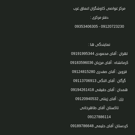
مرکز غواصی کاوشگران اعماق غرب
دفتر مرکزی :
09120723230 - 09353406305
نمایندگی ها :
تهران : آقای محمودی 09191995344
کرمانشاه : آقای مرزبان 09183596036
قزوین : آقای صفدری 09124815280
گرگان : آقای النگی 09113706913
همدان : آقای حقیقی 09194261418
رزن : آقای زینتی 09120940532
تاکستان :آقای طاهرخانی
09127886114
کردستان: آقای حلیمی 09189786648