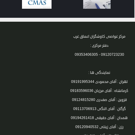
مرکز غواصی کاوشگران اعماق غرب
دفتر مرکزی :
09120723230 - 09353406305
نمایندگی ها :
تهران : آقای محمودی 09191995344
کرمانشاه : آقای مرزبان 09183596036
قزوین : آقای صفدری 09124815280
گرگان : آقای النگی 09113706913
همدان : آقای حقیقی 09194261418
رزن : آقای زینتی 09120940532