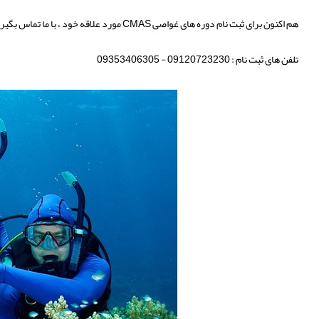
هم اکنون برای ثبت نام دوره های غواصی CMAS مورد علاقه خود ، با ما تماس بگیرید و در اولین دوره رسمی شرکت کنید و مفتخر به دریافت مدارک بین المللی و کشوری شوید.
تلفن های ثبت نام : 09120723230 - 09353406305