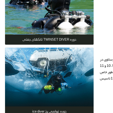
دوره TWINSET DIVER تانکهای جفتی
وگوسلاوی در
کنگره ای در بروکسل به مناسبت تاسیس کنفدراسیون مستقل بین المللی جمع آوری و در بر گیرنده تمامی رشته های زیر آبی ملاقات کردند . با این هدف، یک جلسه در 9، 10 و 11
ون موفق گردید، به طور خاص
تمامی وظایف و مسئولیت های، "Comité des Sports Sous-Marins" (کمیته ورزش زیر آب) را از کنفدراسیون بین المللی ماهیگیری ورزشی که در 22 فوریه سال 1952 تاسیس
دوره غواصی یخ ice diver