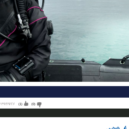
۱۳۹۴/۹/۲۶ پنجشنب
)
1
(
)
0
(