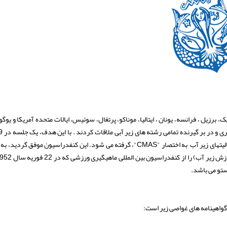
 آلمان، بلژیک، برزیل ، فرانسه، یونان ، ایتالیا، موناکو، پرتغال، سوئیس، ایالات متحده آمریکا و ی
ژانویه، 1959 در موناکو برگزار می شود و تصمیم به ایجاد «کنفدراسیون جهانی فعالیتهای زیر آب به اختصار "CMAS"، گرفته می شود. این کنفدراسی
ستو می باشد.
گواهینامه های غواصی زیر است: