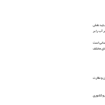
و باید نقش
 حفظ محیط زیر آب را بر
غواصانی است
ای مختلف
زش و تربیت مدرسان و نظارت
لمللی و کشوری