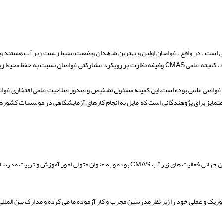
به محیط زیست دریایی است . در واقع ، غواصان اولین و بهترین شاهدان وضعیت محیط زیست زیر آب هستند 
خود را به عنوان یک بازیگر بزرگ و پویا در حفاظت از محیط زیست دریایی ایفا نمایند. کمیته علمی CMAS وظیفه نظارت بر رویکرد مشارکتی غواصان نسبت به
تهیه دستورالعمل کاری برای غواصی علمی بوده است.این کمیته مسئول تشخیص و صدور صلاحیت علمی افتخاری 
تمایز برای پژوهندگانی است که مایل به انجام کارهای آزمایشگاهی در موسسات کشوره
فدراسیون نجات غریق و غواصی جمهوری اسلامی ایران نیز عضو رسمی کنفدراسیون جهانی فعالیت های زیر آب CMAS بوده و به عنوان متولی امور آمو
وارد دوره های CMAS شده و مراحل آموزش تئوریک و عملی خود را زیر نظر مدرسین مجرب و کار آزموده ما طی گرده و مدارک بین ا